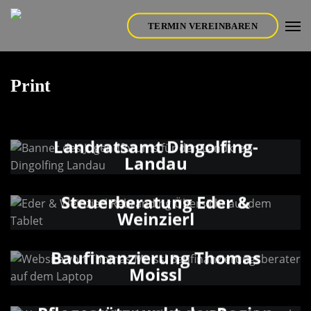
Skip
Men
to
TERMIN VEREINBAREN
main
content
Print
Landratsamt Dingolfing-
Landau
Steuerberatung Eder &
Weinzierl
Baufinanzierung Thomas
Moissl