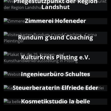
Pflegestützpunkt der Region
Landshut
Zimmerei Hofeneder
Rundum g’sund Coaching
Kulturkreis Pilsting e.V.
Ingenieurbüro Schultes
Steuerberaterin Elfriede Eder
Kosmetikstudio la belle