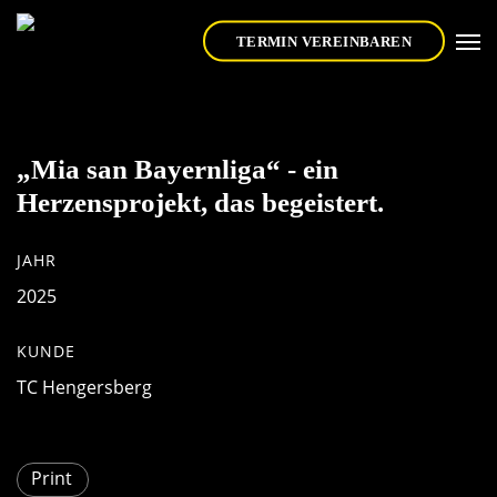
Skip
Men
to
TERMIN VEREINBAREN
main
content
„Mia san Bayernliga“ - ein
Herzensprojekt, das begeistert.
JAHR
2025
KUNDE
TC Hengersberg
Print