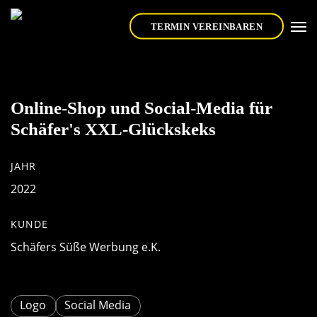
Skip
Men
to
TERMIN VEREINBAREN
main
content
Online-Shop und Social-Media für
Schäfer's XXL-Glückskeks
JAHR
2022
KUNDE
Schäfers Süße Werbung e.K.
Logo
Social Media